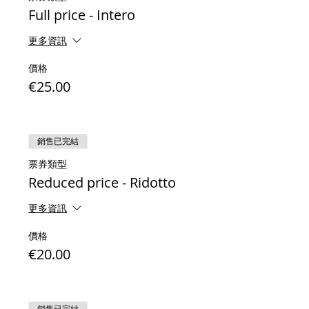
Antonio Vivaldi, Sonata op.1 n.12 RV 63
Full price - Intero
“La Follia”
更多資訊
Carlo Graziani-Walter, Mirto e Cipresso
(Bruxelles, 1851 - Firenze, 1927)
價格
€25.00
Raffaele Calace, Tarantella
Amedeo Amadei, Suite Marinaresca: La
Serenata delle Naiadi, La Danza delle
銷售已完結
Ondine, Il Canto delle Sirene, La Fuga dei
Tritoni
票券類型
(Loreto, 1866 – Torino, 1935)
Reduced price - Ridotto
Giacomo Puccini, O mio babbino caro
更多資訊
from the Opera "Gianni Schicchi"
(Lucca, 1858 – Bruxelles, 1924)
價格
€20.00
Gioacchino Rossini, Ouverture from the
Opera "Il Signor Bruschino"
(Pesaro, 1792 - Passy, 1868)