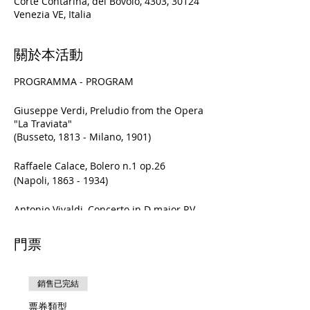
Corte Contarina, del Bovolo, 4303, 30124
Venezia VE, Italia
關於本活動
PROGRAMMA - PROGRAM
Giuseppe Verdi, Preludio from the Opera
"La Traviata"
(Busseto, 1813 - Milano, 1901)
Raffaele Calace, Bolero n.1 op.26
(Napoli, 1863 - 1934)
Antonio Vivaldi, Concerto in D major RV
93 for solo and ensemble
(Venezia, 1678 - Vienna, 1741)
門票
Pietro Mascagni, Intermezzo from the
Opera "Cavalleria Rusticana"
銷售已完結
(Livorno, 1863 – Roma, 1945)
票券類型