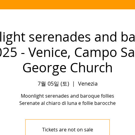
ight serenades and b
2025 - Venice, Campo San
George Church
7월 05일 (토)
  |  
Venezia
Moonlight serenades and baroque follies
Serenate al chiaro di luna e follie barocche
Tickets are not on sale