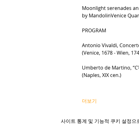
Moonlight serenades and
by MandolinVenice Quart
PROGRAM
Antonio Vivaldi, Concert
(Venice, 1678 - Wien, 17
Umberto de Martino, “C’
(Naples, XIX cen.)
더보기
사이트 통계 및 기능적 쿠키 설정으로