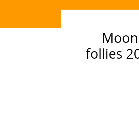
Moonl
follies 