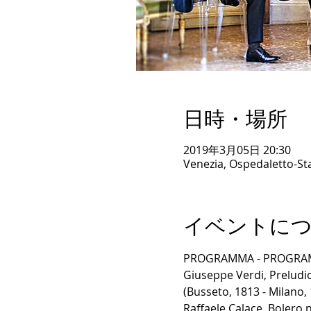
日時・場所
2019年3月05日 20:30
Venezia, Ospedaletto-Stan
イベントに
PROGRAMMA - PROGRA
Giuseppe Verdi, Preludio
(Busseto, 1813 - Milano,
Raffaele Calace, Bolero 