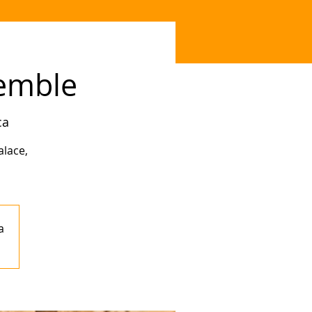
semble
ca
alace,
a