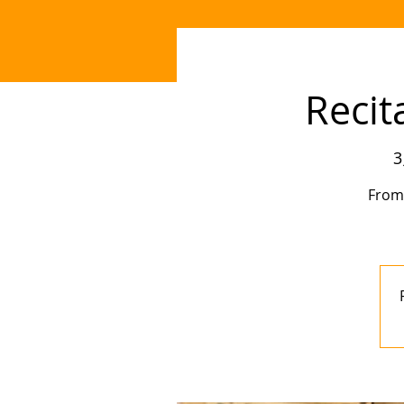
Recit
3
From 