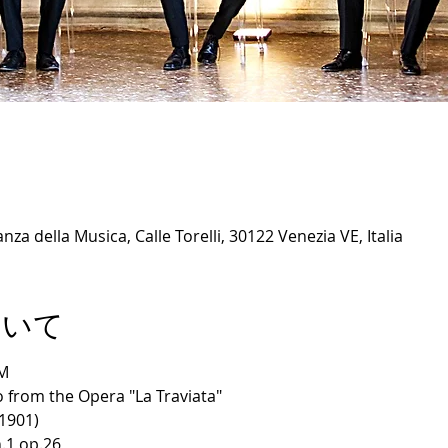
za della Musica, Calle Torelli, 30122 Venezia VE, Italia
ついて
M
 from the Opera "La Traviata"
 1901)
n.1 op.26