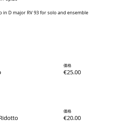
to in D major RV 93 for solo and ensemble
価格
o
€25.00
価格
Ridotto
€20.00