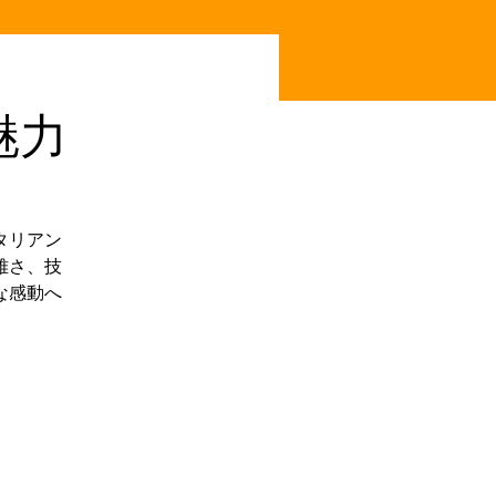
魅力
タリアン
雅さ、技
な感動へ