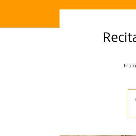
Recit
From 