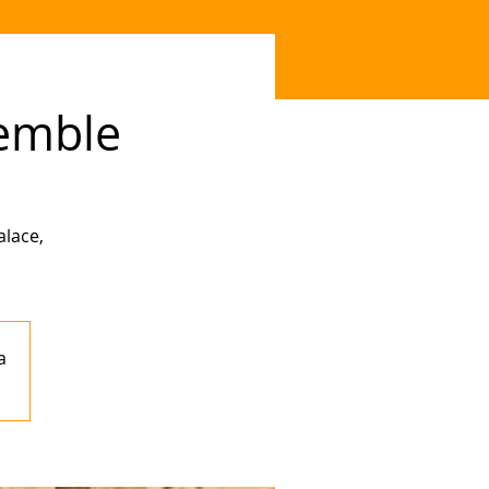
semble
alace,
a