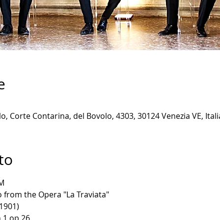
e
o, Corte Contarina, del Bovolo, 4303, 30124 Venezia VE, Itali
to
M
 from the Opera "La Traviata"
 1901)
n.1 op.26