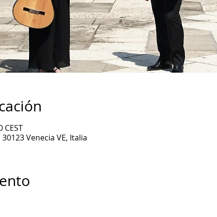
icación
00 CEST
30123 Venecia VE, Italia
vento