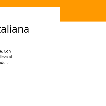
taliana
se. Con
leva al
nde el