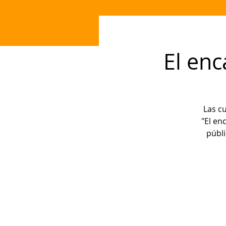
El enc
Las cu
"El en
públi