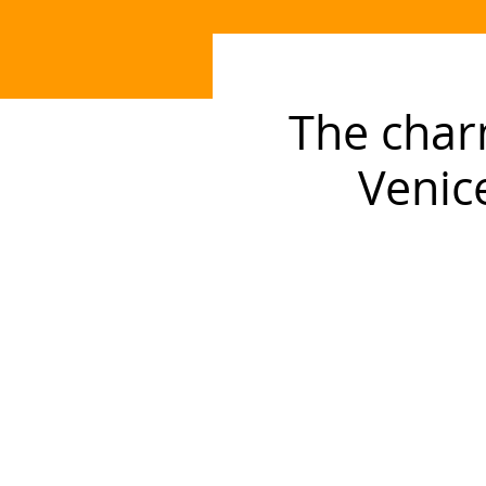
The char
Venic